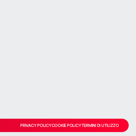
VALUTA LA TUA CASA
VALUTA LA TUA CASA
 storto
team se il problema persiste.
PRIVACY POLICY
COOKIE POLICY
TERMINI DI UTILIZZO
PRIVACY POLICY
COOKIE POLICY
TERMINI DI UTILIZZO