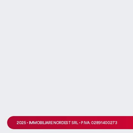
Ops! Q
Si è verificato un problema 
2025 • IMMOBILIARE NORDEST SRL • P.IVA: 02891400273