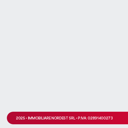
Ops! Q
Si è verificato un problema 
2025 • IMMOBILIARE NORDEST SRL • P.IVA: 02891400273