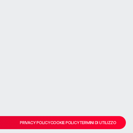
VALUTA LA TUA CASA
VALUTA LA TUA CASA
 storto
team se il problema persiste.
PRIVACY POLICY
COOKIE POLICY
TERMINI DI UTILIZZO
PRIVACY POLICY
COOKIE POLICY
TERMINI DI UTILIZZO