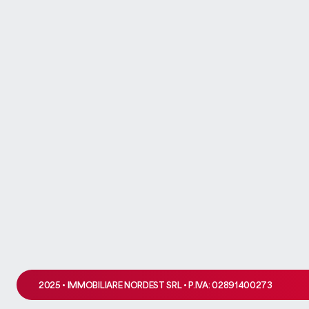
Ops! Q
Si è verificato un problema 
2025 • IMMOBILIARE NORDEST SRL • P.IVA: 02891400273