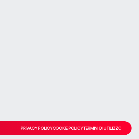
VALUTA LA TUA CASA
VALUTA LA TUA CASA
 storto
team se il problema persiste.
PRIVACY POLICY
COOKIE POLICY
TERMINI DI UTILIZZO
PRIVACY POLICY
COOKIE POLICY
TERMINI DI UTILIZZO