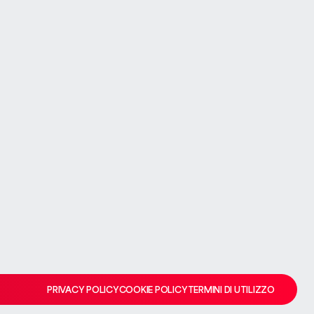
VALUTA LA TUA CASA
VALUTA LA TUA CASA
 storto
team se il problema persiste.
PRIVACY POLICY
COOKIE POLICY
TERMINI DI UTILIZZO
PRIVACY POLICY
COOKIE POLICY
TERMINI DI UTILIZZO