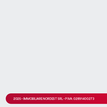
Ops! Q
Si è verificato un problema 
2025 • IMMOBILIARE NORDEST SRL • P.IVA: 02891400273